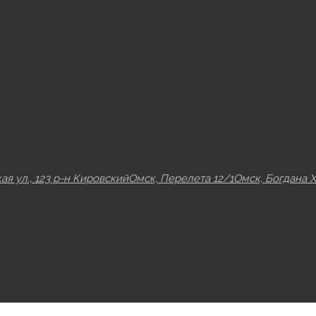
ая ул., 123 р-н Кировский
Омск, Перелета 12/1
Омск, Богдана 