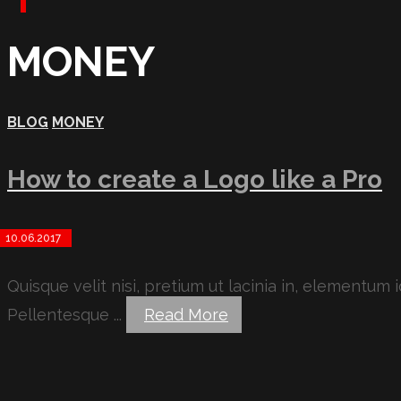
MONEY
BLOG
MONEY
How to create a Logo like a Pro
10.06.2017
Quisque velit nisi, pretium ut lacinia in, elementum
Pellentesque ...
Read More