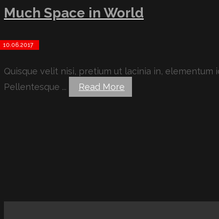
Much Space in World
10.06.2017
Quisque velit nisi, pretium ut lacinia in, elementum
Pellentesque ...
Read More