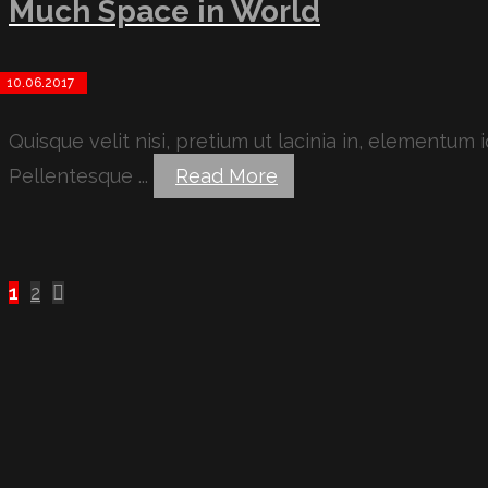
Much Space in World
10.06.2017
Quisque velit nisi, pretium ut lacinia in, elementum
Pellentesque ...
Read More
Пагинация
1
2
записей