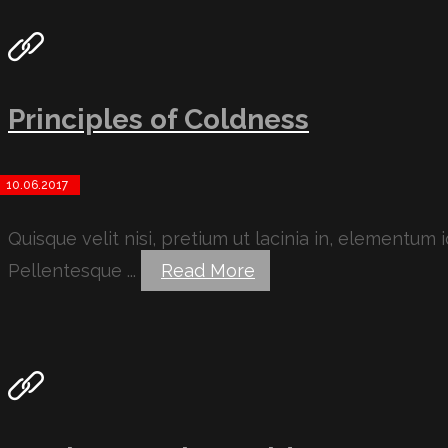
Principles of Coldness
10.06.2017
Quisque velit nisi, pretium ut lacinia in, elementum
Pellentesque ...
Read More