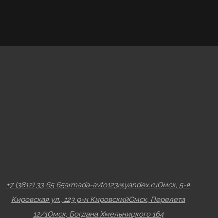
+7 (3812) 33 65 65
armada-avto123@yandex.ru
Омск, 5-я
Кировская ул., 123 р-н Кировский
Омск, Перелета
12/1
Омск, Богдана Хмельницкого 164